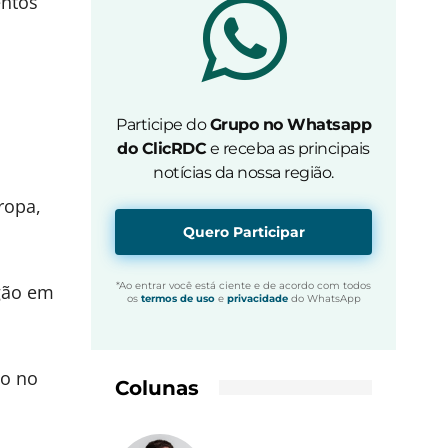
entos
Participe do
Grupo no Whatsapp
do ClicRDC
e receba as principais
notícias da nossa região.
ropa,
Quero Participar
*Ao entrar você está ciente e de acordo com todos
gão em
os
termos de uso
e
privacidade
do WhatsApp
to no
Colunas