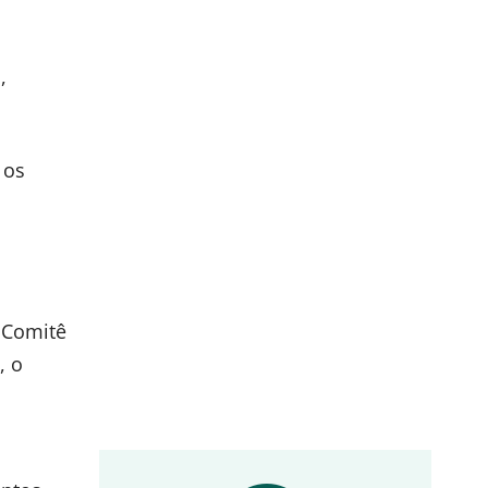
,
 os
 Comitê
, o