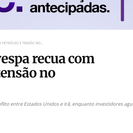
 PETRÓLEO E TENSÃO NO...
ovespa recua com
 tensão no
to entre Estados Unidos e Irã, enquanto investidores ag