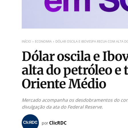
INÍCIO
ECONOMIA
DÓLAR OSCILA E IBOVESPA RECUA COM ALTA DO
Dólar oscila e Ib
alta do petróleo e
Oriente Médio
Mercado acompanha os desdobramentos do confli
divulgação da ata do Federal Reserve.
ClicRDC
por