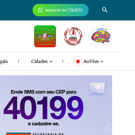
Anuncie no ClicRDC
gais
Cidades
Ao Vivo