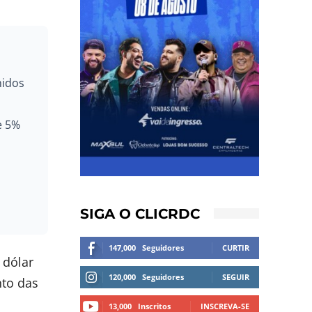
nidos
e 5%
SIGA O CLICRDC
147,000
Seguidores
CURTIR
 dólar
120,000
Seguidores
SEGUIR
nto das
13,000
Inscritos
INSCREVA-SE