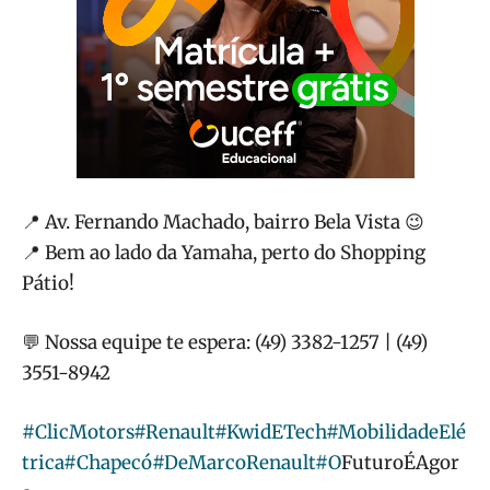
📍 Av. Fernando Machado, bairro Bela Vista 😉
📍 Bem ao lado da Yamaha, perto do Shopping
Pátio!
💬 Nossa equipe te espera: (49) 3382-1257 | (49)
3551-8942
#ClicMotors
#Renault
#KwidETech
#MobilidadeElé
trica
#Chapecó
#DeMarcoRenault
#O
FuturoÉAgor