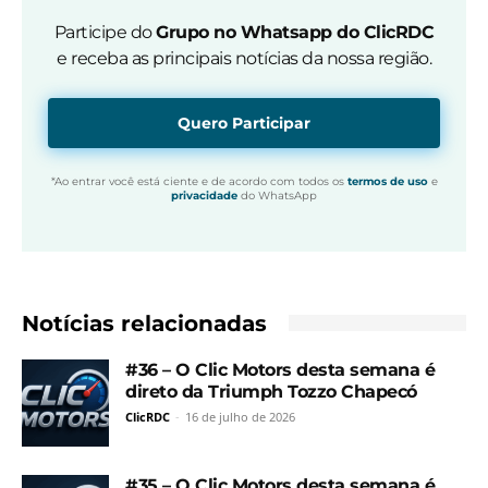
Participe do
Grupo no Whatsapp do ClicRDC
e receba as principais notícias da nossa região.
Quero Participar
*Ao entrar você está ciente e de acordo com todos os
termos de uso
e
privacidade
do WhatsApp
Notícias relacionadas
#36 – O Clic Motors desta semana é
direto da Triumph Tozzo Chapecó
ClicRDC
-
16 de julho de 2026
#35 – O Clic Motors desta semana é