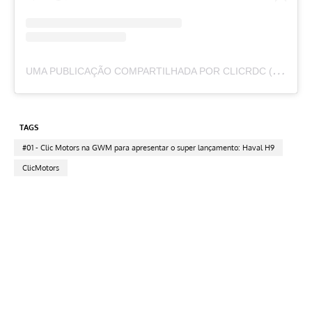
U
MA PUBLICAÇÃO COMPARTILHADA POR CLICRDC (@CLICRDC)
TAGS
#01 - Clic Motors na GWM para apresentar o super lançamento: Haval H9
ClicMotors