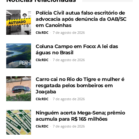
Polícia Civil autua falso escritório de
advocacia após denúncia da OAB/SC
em Canoinhas
ClicRDC
-
7 de agosto de 2026
Coluna Campo em Foco: A lei das
águas no Brasil
ClicRDC
-
7 de agosto de 2026
Carro cai no Rio do Tigre e mulher é
resgatada pelos bombeiros em
Joaçaba
ClicRDC
-
7 de agosto de 2026
Ninguém acerta Mega-Sena; prêmio
acumula para R$ 165 milhões
ClicRDC
-
7 de agosto de 2026