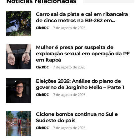
Notícias relacionadas
Carro sai da pista e cai em ribanceira
de cinco metros na BR-282 em...
ClicRDC
-
7 de agosto de 2026
Mulher é presa por suspeita de
exploração sexual em operação da PF
em Itapoá
ClicRDC
-
7 de agosto de 2026
Eleições 2026: Análise do plano de
governo de Jorginho Mello – Parte 1
ClicRDC
-
7 de agosto de 2026
Ciclone bomba continua no Sul e
Sudeste do país
ClicRDC
-
7 de agosto de 2026