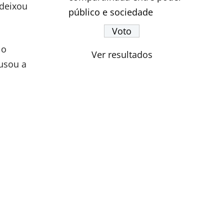
 deixou
público e sociedade
 o
Ver resultados
cusou a