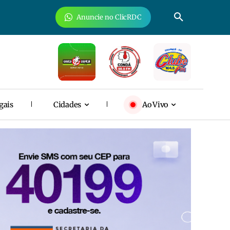
Anuncie no ClicRDC
gais
Cidades
Ao Vivo