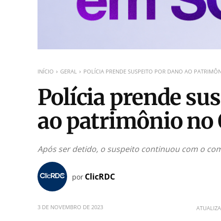
INÍCIO
GERAL
POLÍCIA PRENDE SUSPEITO POR DANO AO PATRIMÔN
Polícia prende su
ao patrimônio no 
Após ser detido, o suspeito continuou com o c
ClicRDC
por
3 DE NOVEMBRO DE 2023
ATUALIZ