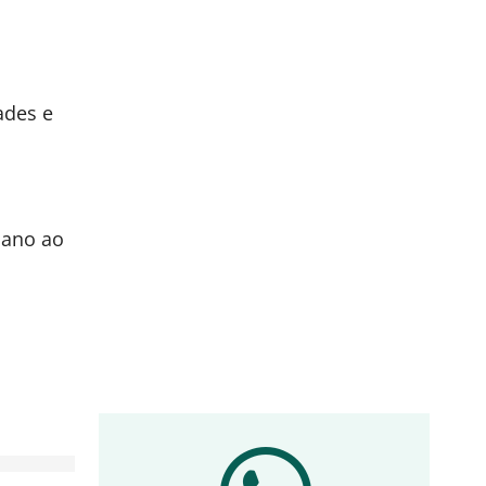
ades e
dano ao