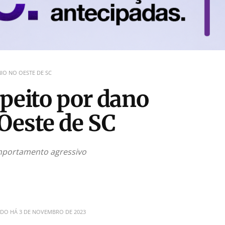
IO NO OESTE DE SC
speito por dano
Oeste de SC
omportamento agressivo
ADO HÁ
3 DE NOVEMBRO DE 2023