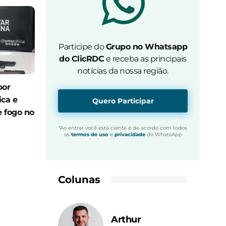
Participe do
Grupo no Whatsapp
do ClicRDC
e receba as principais
notícias da nossa região.
por
ica e
Quero Participar
 fogo no
*Ao entrar você está ciente e de acordo com todos
os
termos de uso
e
privacidade
do WhatsApp
Colunas
Arthur