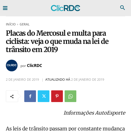
INÍCIO
GERAL
Placas do Mercosul e multa para
ciclista: veja o que muda na lei de
trânsito em 2019
ClicRDC
por
2 DE JANEIRO DE 2019
ATUALIZADO HÁ
2 DE JANEIRO DE 2019
Informações AutoEsporte
As leis de trânsito passam por constante mudança