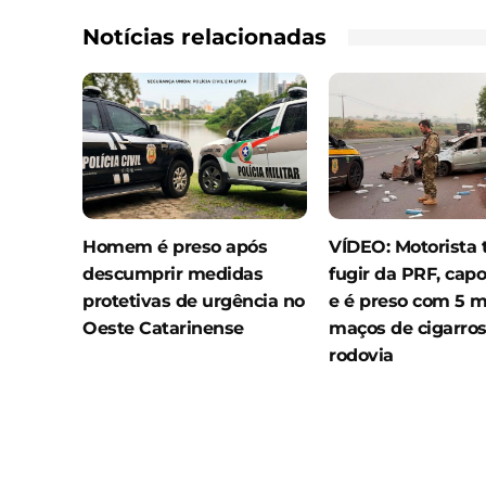
Notícias relacionadas
Homem é preso após
VÍDEO: Motorista 
descumprir medidas
fugir da PRF, capo
protetivas de urgência no
e é preso com 5 m
Oeste Catarinense
maços de cigarro
rodovia