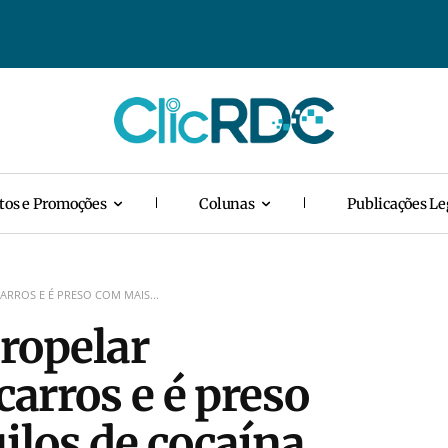
tos e Promoções
Colunas
Publicações Le
ARROS E É PRESO COM MAIS...
tropelar
carros e é preso
ilos de cocaína