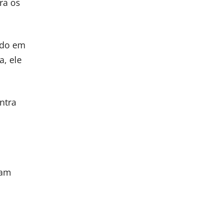
ra os
ndo em
a, ele
ntra
ram