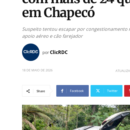
em Chapecó
Suspeito tentou escapar por congestionamento na
apoio aéreo e cão farejador
ClicRDC
por
18 DE MAIO DE 2026
ATUALIZ
Facebook
Twitter
Share