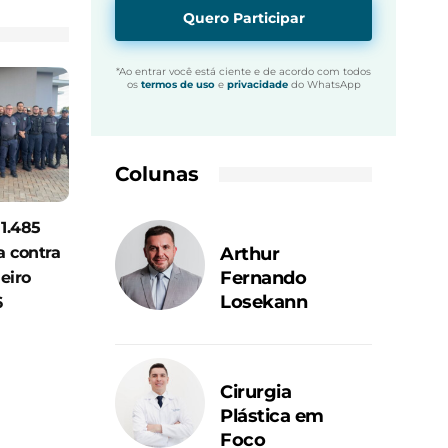
Quero Participar
*Ao entrar você está ciente e de acordo com todos
os
termos de uso
e
privacidade
do WhatsApp
Colunas
 1.485
Arthur
a contra
Fernando
eiro
Losekann
6
Cirurgia
Plástica em
Foco