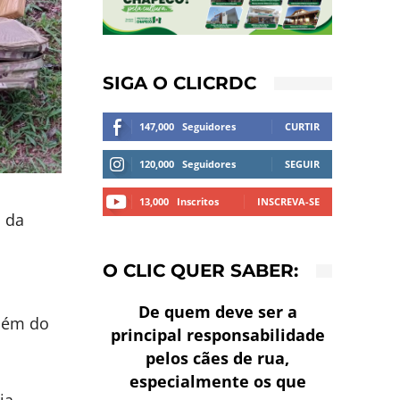
SIGA O CLICRDC
147,000
Seguidores
CURTIR
120,000
Seguidores
SEGUIR
13,000
Inscritos
INSCREVA-SE
 da
O CLIC QUER SABER:
De quem deve ser a
além do
principal responsabilidade
pelos cães de rua,
especialmente os que