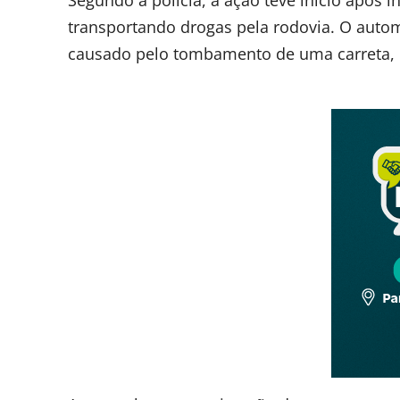
Segundo a polícia, a ação teve início após
transportando drogas pela rodovia. O auto
causado pelo tombamento de uma carreta, o