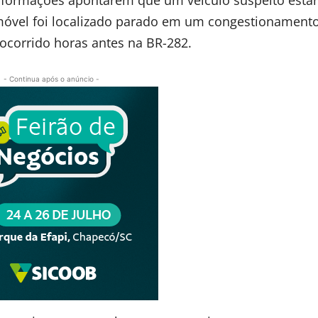
 informações apontarem que um veículo suspeito estar
móvel foi localizado parado em um congestionament
corrido horas antes na BR-282.
- Continua após o anúncio -