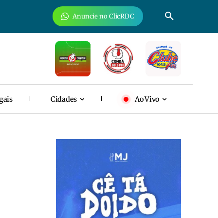
Anuncie no ClicRDC
gais
Cidades
Ao Vivo