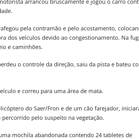
motorista arrancou bruscamente e jogou o carro cont
dade.
 trafegou pela contramão e pelo acostamento, coloca
ora dos veículos devido ao congestionamento. Na fug
eio e caminhões.
deu o controle da direção, saiu da pista e bateu co
eículo e correu para uma área de mata.
licóptero do Saer/Fron e de um cão farejador, inicia
o percorrido pelo suspeito na vegetação.
am uma mochila abandonada contendo 24 tabletes de