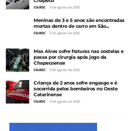
Chapecó
ClicRDC
-
9 de agosto de 2026
Meninas de 3 e 5 anos são encontradas
mortas dentro de carro em São...
ClicRDC
-
9 de agosto de 2026
Max Alves sofre fraturas nas costelas e
passa por cirurgia após jogo da
Chapecoense
ClicRDC
-
9 de agosto de 2026
Criança de 2 anos sofre engasgo e é
socorrida pelos bombeiros no Oeste
Catarinense
ClicRDC
-
9 de agosto de 2026