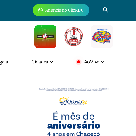
Anuncie no ClicRDC
gais
Cidades
Ao Vivo