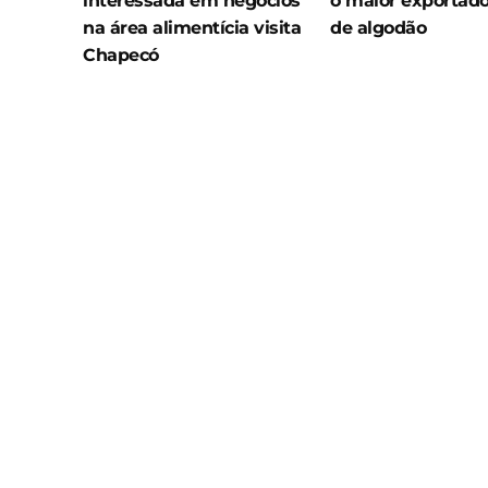
interessada em negócios
o maior exportado
na área alimentícia visita
de algodão
Chapecó