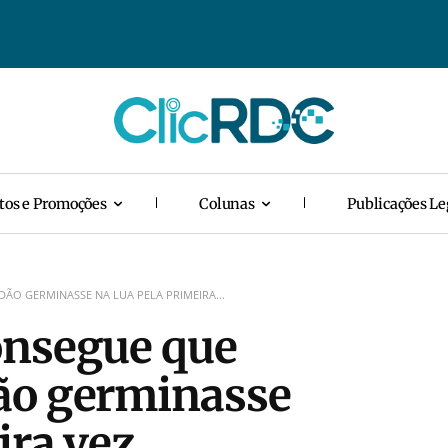
tos e Promoções
Colunas
Publicações Le
ÃO GERMINASSE NA LUA PELA PRIMEIRA...
onsegue que
ão germinasse
ira vez