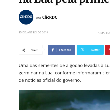
ClicRDC
por
15 DE JANEIRO DE 2019
ATUALIZ
Facebook
Twitter
Share
Uma das sementes de algodão levadas à Lua
germinar na Lua, conforme informaram cienti
de notícias oficial do governo.