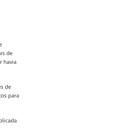
e
is de
r havia
es de
tos para
plicada