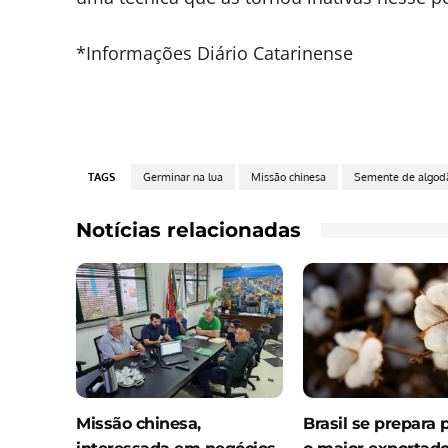
*Informações Diário Catarinense
TAGS
Germinar na lua
Missão chinesa
Semente de algod
Notícias relacionadas
Missão chinesa,
Brasil se prepara 