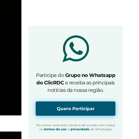
Participe do
Grupo no Whatsapp
do ClicRDC
e receba as principais
notícias da nossa região.
Quero Participar
*Ao entrar você está ciente e de acordo com todos
os
termos de uso
e
privacidade
do WhatsApp