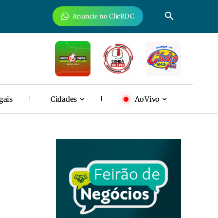
Anuncie no ClicRDC
gais
Cidades
Ao Vivo