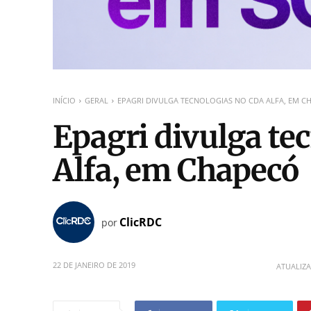
INÍCIO
GERAL
EPAGRI DIVULGA TECNOLOGIAS NO CDA ALFA, EM C
Epagri divulga te
Alfa, em Chapecó
ClicRDC
por
22 DE JANEIRO DE 2019
ATUALIZ