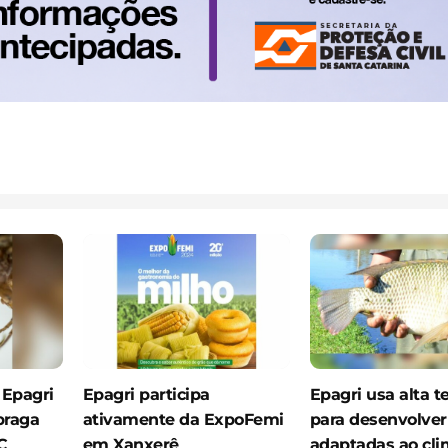
 Epagri
Epagri participa
Epagri usa alta t
praga
ativamente da ExpoFemi
para desenvolver 
C
em Xanxerê
adaptadas ao cli