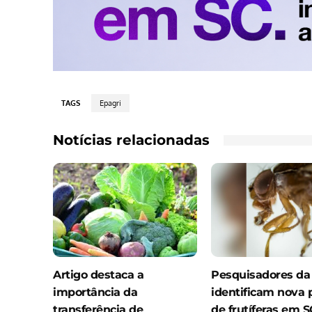
TAGS
Epagri
Notícias relacionadas
Artigo destaca a
Pesquisadores da
importância da
identificam nova 
transferência de
de frutíferas em S