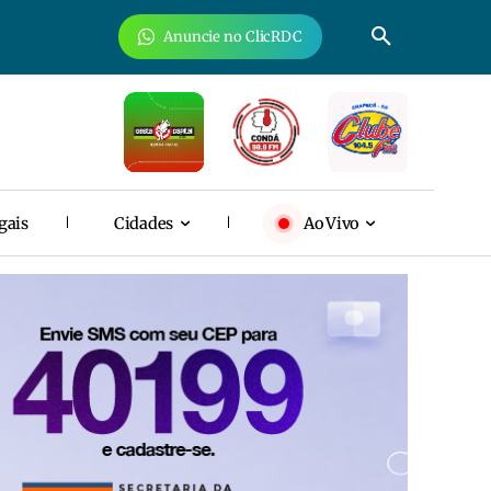
Anuncie no ClicRDC
gais
Cidades
Ao Vivo