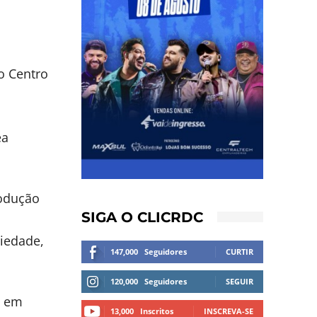
o Centro
ea
rodução
SIGA O CLICRDC
iedade,
147,000
Seguidores
CURTIR
120,000
Seguidores
SEGUIR
s em
13,000
Inscritos
INSCREVA-SE