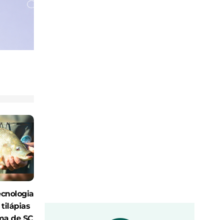
ecnologia
tilápias
ma de SC