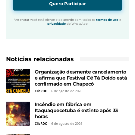
Quero Participar
*Ao entrar você está ciente e de acordo com todos os
termos de uso
e
privacidade
do WhatsApp
Notícias relacionadas
Organização desmente cancelamento
e afirma que Festival Cê Tá Doido está
confirmado em Chapecó
ClicRDC
-
6 de agosto de 2026
Incêndio em fábrica em
Itaquaquecetuba é extinto após 33
horas
ClicRDC
-
6 de agosto de 2026