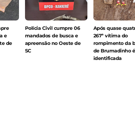
mpre
Polícia Civil cumpre 06
Após quase quatr
a e
mandados de busca e
267ª vítima do
te de
apreensão no Oeste de
rompimento da 
SC
de Brumadinho 
identificada