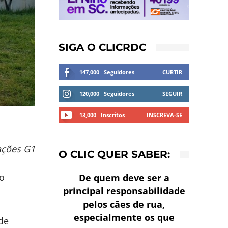
SIGA O CLICRDC
147,000
Seguidores
CURTIR
120,000
Seguidores
SEGUIR
13,000
Inscritos
INSCREVA-SE
ações G1
O CLIC QUER SABER:
 o
De quem deve ser a
principal responsabilidade
pelos cães de rua,
especialmente os que
de