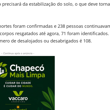
precisará da estabilização do solo, o que deve torn
10 mortes foram confirmadas e 238 pessoas continuava
corpos resgatados até agora, 71 foram identificados.
úmero de desalojados ou desabrigados é 108.
- Continua após o anúncio -