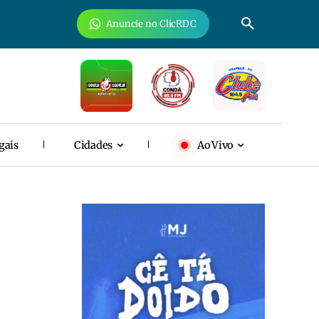
Anuncie no ClicRDC
gais
Cidades
Ao Vivo