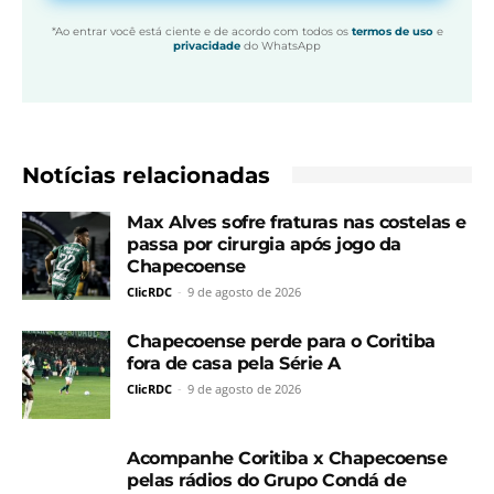
*Ao entrar você está ciente e de acordo com todos os
termos de uso
e
privacidade
do WhatsApp
Notícias relacionadas
Max Alves sofre fraturas nas costelas e
passa por cirurgia após jogo da
Chapecoense
ClicRDC
-
9 de agosto de 2026
Chapecoense perde para o Coritiba
fora de casa pela Série A
ClicRDC
-
9 de agosto de 2026
Acompanhe Coritiba x Chapecoense
pelas rádios do Grupo Condá de