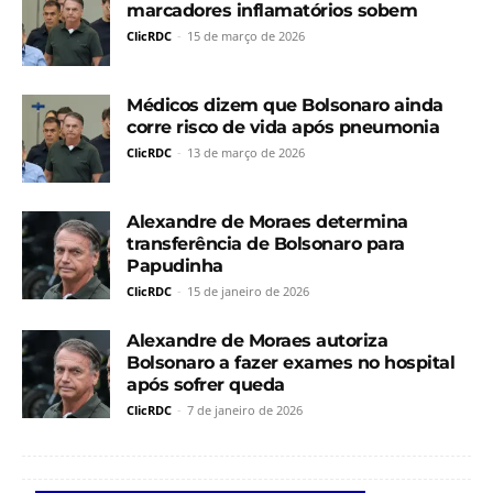
marcadores inflamatórios sobem
ClicRDC
-
15 de março de 2026
Médicos dizem que Bolsonaro ainda
corre risco de vida após pneumonia
ClicRDC
-
13 de março de 2026
Alexandre de Moraes determina
transferência de Bolsonaro para
Papudinha
ClicRDC
-
15 de janeiro de 2026
Alexandre de Moraes autoriza
Bolsonaro a fazer exames no hospital
após sofrer queda
ClicRDC
-
7 de janeiro de 2026