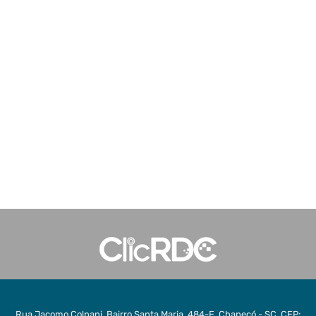
Rua Jacomo Colpani, Bairro Santa Maria, 484-E, Chapecó - SC, CEP: