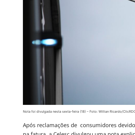
Nota foi divulgada nesta sexta-feira (18) – Foto: Willian Ricardo/ClicRD
Após reclamações de consumidores devido a
na fatura, a Celesc divulgou uma nota expli