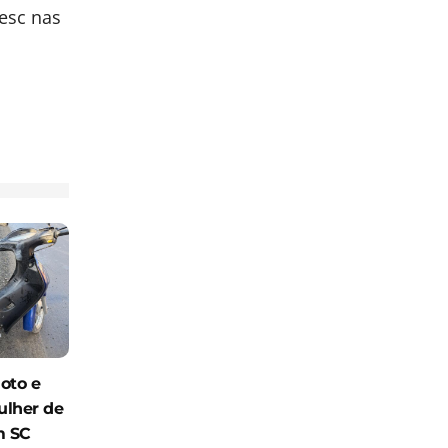
esc nas
oto e
ulher de
m SC