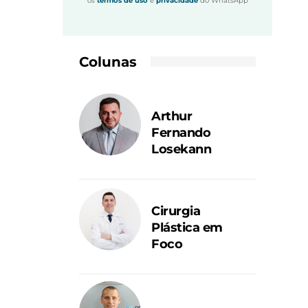
os
termos de uso
e
privacidade
do WhatsApp
Colunas
Arthur
Fernando
Losekann
Cirurgia
Plástica em
Foco