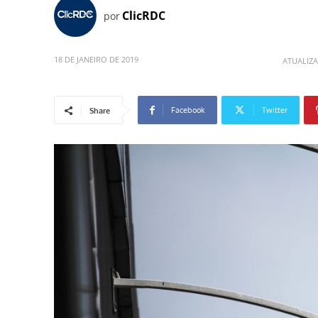
ClicRDC
por
18 DE JANEIRO DE 2019
ATUALIZ
Facebook
Twitter
Share