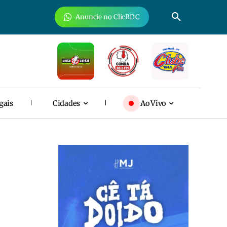
Anuncie no ClicRDC
gais
Cidades
Ao Vivo