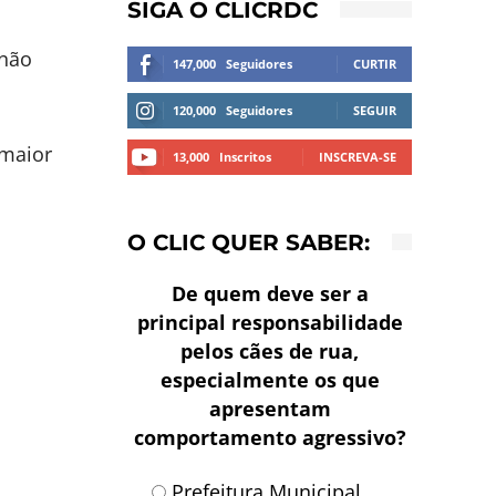
SIGA O CLICRDC
 não
147,000
Seguidores
CURTIR
120,000
Seguidores
SEGUIR
 maior
13,000
Inscritos
INSCREVA-SE
O CLIC QUER SABER:
De quem deve ser a
principal responsabilidade
pelos cães de rua,
especialmente os que
apresentam
comportamento agressivo?
Prefeitura Municipal