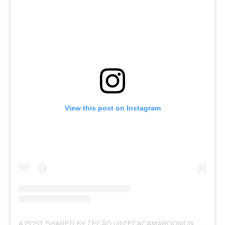
View this post on Instagram
A
POST SHARED BY ZECÃO (@ZECACAMARGOMUNDO)