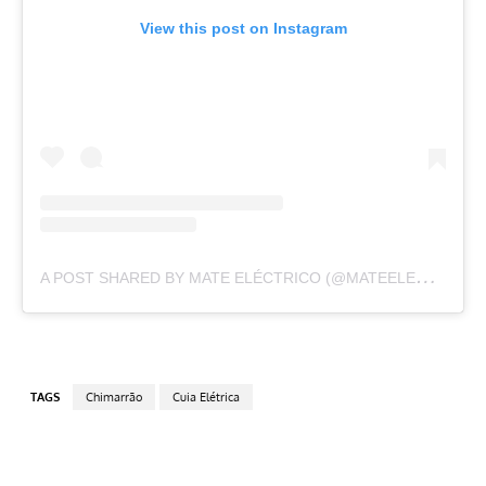
View this post on Instagram
A
POST SHARED BY MATE ELÉCTRICO (@MATEELECTRICO)
TAGS
Chimarrão
Cuia Elétrica