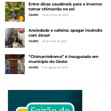
Entre dicas saudáveis para o inverno:
tomar chimarrão no sol
ClicRDC
-
18 de junho de 2023
Ansiedade e cafeína: apagar incêndio
com álcool
ClicRDC
-
30 de maio de 2023
“Chimarródromo” é inaugurado em
município do Oeste
ClicRDC
-
8 de agosto de 2019