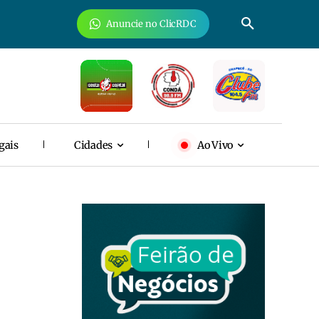
Anuncie no ClicRDC
gais
Cidades
Ao Vivo