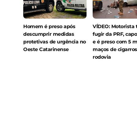
Homem é preso após
VÍDEO: Motorista 
descumprir medidas
fugir da PRF, capo
protetivas de urgência no
e é preso com 5 m
Oeste Catarinense
maços de cigarro
rodovia