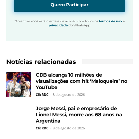
Quero Participar
*Ao entrar você está ciente e de acordo com todos os
termos de uso
e
privacidade
do WhatsApp
Notícias relacionadas
CDB alcança 10 milhões de
visualizações com hit ‘Maloqueira’ no
YouTube
ClicRDC
-
8 de agosto de 2026
Jorge Messi, pai e empresário de
Lionel Messi, morre aos 68 anos na
Argentina
ClicRDC
-
8 de agosto de 2026