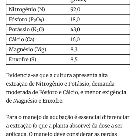
Nitrogênio (N)
92,0
Fósforo (P
O
)
18,0
2
5
Potássio (K
O)
43,0
2
Cálcio (Ca)
16,0
Magnésio (Mg)
8,3
Enxofre (S)
8,5
Evidencia-se que a cultura apresenta alta
extração de Nitrogênio e Potássio, demanda
moderada de Fósforo e Cálcio, e menor exigência
de Magnésio e Enxofre.
Para o manejo da adubação é essencial diferenciar
a extração (o que a planta absorve) da dose a ser
aplicada. O manejo deve considerar as perdas