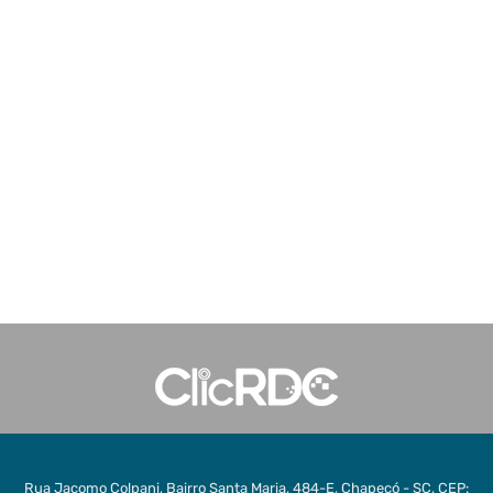
Rua Jacomo Colpani, Bairro Santa Maria, 484-E, Chapecó - SC, CEP: