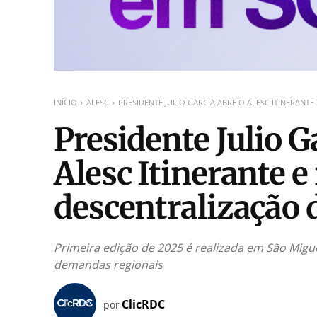
INÍCIO
ALESC
PRESIDENTE JULIO GARCIA ABRE O ALESC ITINERAN
Presidente Julio G
Alesc Itinerante e
descentralização 
Primeira edição de 2025 é realizada em São Mig
demandas regionais
ClicRDC
por