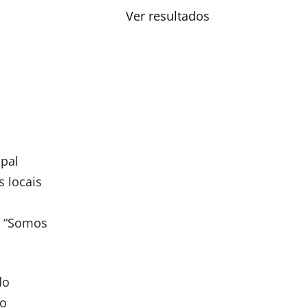
Ver resultados
ipal
 locais
. “Somos
do
no