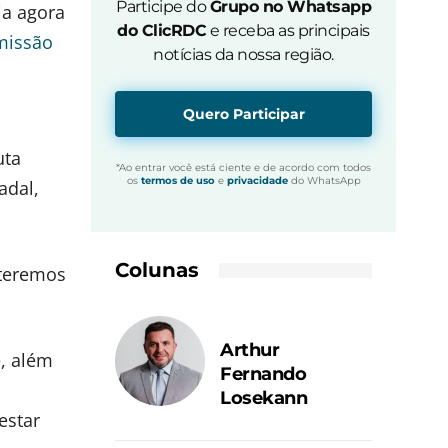
Participe do
Grupo no Whatsapp
ia agora
do ClicRDC
e receba as principais
missão
notícias da nossa região.
Quero Participar
uta
*Ao entrar você está ciente e de acordo com todos
os
termos de uso
e
privacidade
do WhatsApp
adal,
Colunas
 teremos
Arthur
e, além
Fernando
Losekann
estar