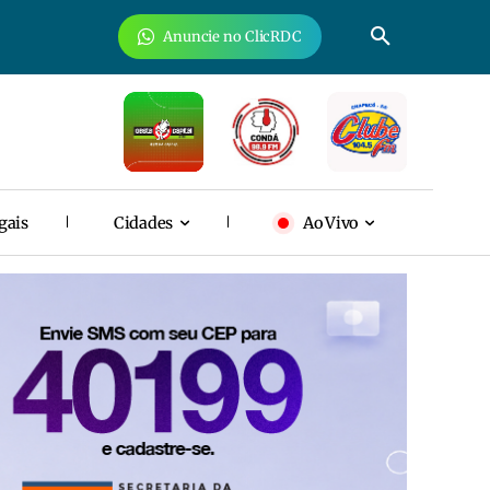
Anuncie no ClicRDC
gais
Cidades
Ao Vivo