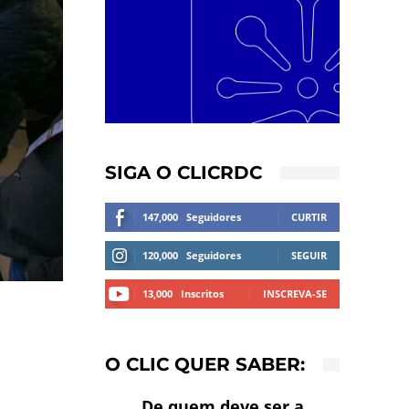
SIGA O CLICRDC
147,000
Seguidores
CURTIR
120,000
Seguidores
SEGUIR
13,000
Inscritos
INSCREVA-SE
O CLIC QUER SABER:
De quem deve ser a