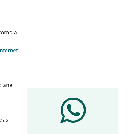
 como a
internet
ciane
 das