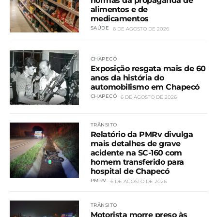
normas da propaganda de
alimentos e de
medicamentos
SAÚDE
6 DE AGOSTO DE 2026
CHAPECÓ
Exposição resgata mais de 60
anos da história do
automobilismo em Chapecó
CHAPECÓ
6 DE AGOSTO DE 2026
TRÂNSITO
Relatório da PMRv divulga
mais detalhes de grave
acidente na SC-160 com
homem transferido para
hospital de Chapecó
PMRV
6 DE AGOSTO DE 2026
TRÂNSITO
Motorista morre preso às